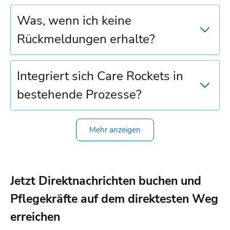
Was, wenn ich keine
Rückmeldungen erhalte?
Integriert sich Care Rockets in
bestehende Prozesse?
Kann ich unbegrenzt
Kann Care Rockets
Bekomme ich Unterstützung
Mehr anzeigen
Pflegekräfte einstellen?
garantieren, dass ich
beim Start?
Pflegekräfte finde?
Jetzt Direktnachrichten buchen und
Pflegekräfte auf dem direktesten Weg
erreichen