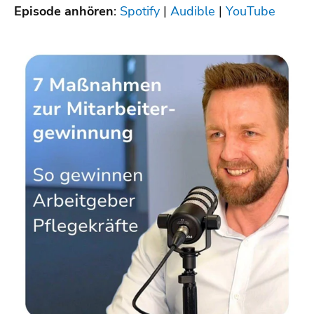
Episode anhören
:
Spotify
|
Audible
|
YouTube