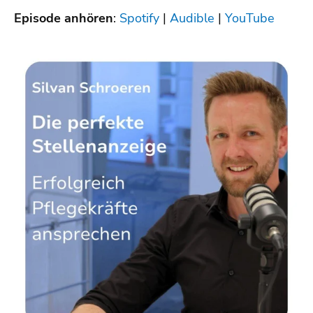
Episode anhören
:
Spotify
|
Audible
|
YouTube