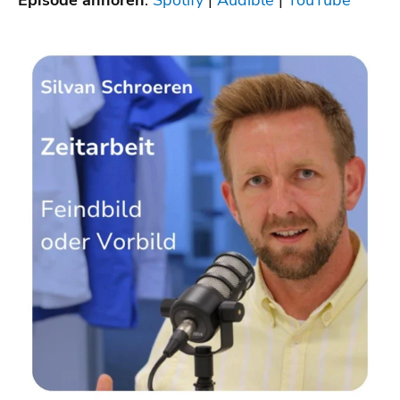
Episode anhören
:
Spotify
|
Audible
|
YouTube