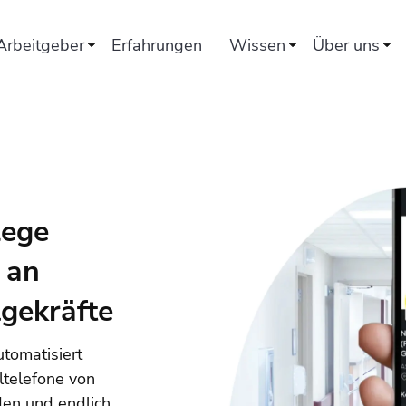
Arbeitgeber
Erfahrungen
Wissen
Über uns
lege
 an
lgekräfte
tomatisiert
ltelefone von
den und endlich