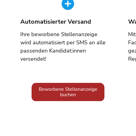
Automatisierter Versand
Wa
Ihre beworbene Stellenanzeige
Mi
wird automatisiert per SMS an alle
Fa
passenden Kandidat:innen
gez
versendet!
Re