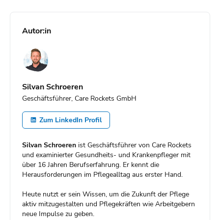
das Gehalt einer PDL?
beim PDL-Gehalt?
für die Position der
mit zunehmender
Pflegedienstleitung
Berufserfahrung als PDL?
Autor:in
erforderlich?
Silvan Schroeren
Geschäftsführer, Care Rockets GmbH
Zum LinkedIn Profil
Silvan Schroeren
ist Geschäftsführer von Care Rockets
und examinierter Gesundheits- und Krankenpfleger mit
über 16 Jahren Berufserfahrung. Er kennt die
Herausforderungen im Pflegealltag aus erster Hand.
Heute nutzt er sein Wissen, um die Zukunft der Pflege
aktiv mitzugestalten und Pflegekräften wie Arbeitgebern
neue Impulse zu geben.