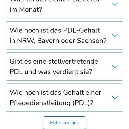
im Monat?
Wie hoch ist das PDL-Gehalt
in NRW, Bayern oder Sachsen?
Gibt es eine stellvertretende
PDL und was verdient sie?
Wie hoch ist das Gehalt einer
Pflegedienstleitung (PDL)?
Welche Faktoren beeinflussen
Gibt es regionale Unterschiede
Welche Qualifikationen sind
Wie entwickelt sich das Gehalt
Mehr anzeigen