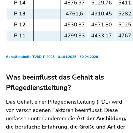
P 14
4876,97
5029,76
5411,
P 13
4761,6
4910,45
5282,
P 12
4530,37
4671,80
5025,
P 11
4299,33
4433,17
4767,
Gehaltstabelle TVöD-P 2025 - 01.04.2025 - 30.04.2026
Was beeinflusst das Gehalt als
Pflegedienstleitung?
Das Gehalt einer Pflegedienstleitung (PDL) wird
von verschiedenen Faktoren beeinflusst. Diese
umfassen unter anderem die
Art der Ausbildung,
die berufliche Erfahrung, die Größe und Art der