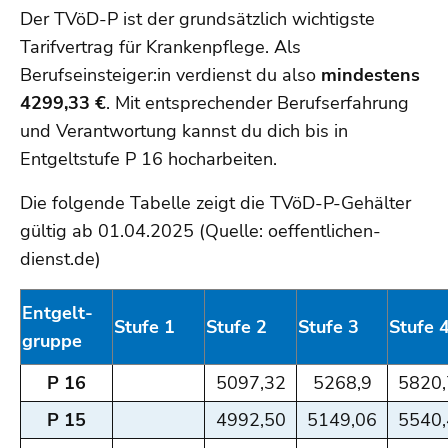
Der TVöD-P ist der grundsätzlich wichtigste
Tarifvertrag für Krankenpflege. Als
Berufseinsteiger:in verdienst du also
mindestens
4299,33 €
. Mit entsprechender Berufserfahrung
und Verantwortung kannst du dich bis in
Entgeltstufe P 16 hocharbeiten.
Die folgende Tabelle zeigt die TVöD-P-Gehälter
gültig ab 01.04.2025 (Quelle: oeffentlichen-
dienst.de)
Entgelt-
Stufe 1
Stufe 2
Stufe 3
Stufe 
gruppe
P 16
5097,32
5268,9
5820,
P 15
4992,50
5149,06
5540,